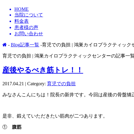
HOME
当院について
料金表
患者様の声
お問い合わせ
-
Blog記事一覧
-育児での負担 | 鴻巣カイロプラクティッ
育児での負担 | 鴻巣カイロプラクティックセンターの記事一
産後やるべき筋トレ！！
2017.04.21 | Category:
育児での負担
みなさんこんにちは！院長の新井です。今回は産後の骨盤矯
是非、鍛えていただきたい筋肉が二つあります。
①
腹筋